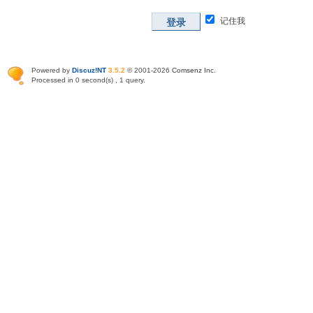
记住我
登录
Powered by
Discuz!NT
3.5.2
© 2001-2026
Comsenz Inc
.
Processed in 0 second(s) , 1 query.