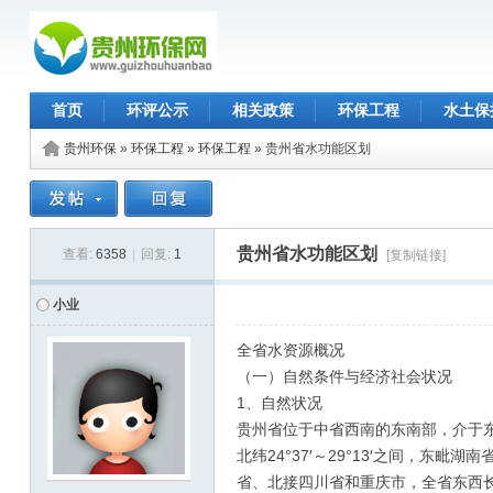
首页
环评公示
相关政策
环保工程
水土保
贵州环保
»
环保工程
»
环保工程
» 贵州省水功能区划
贵州省水功能区划
查看:
6358
|
回复:
1
[复制链接]
小业
全省水资源概况
（一）自然条件与经济社会状况
1、自然状况
贵州省位于中省西南的东南部，介于东经10
北纬24°37′～29°13′之间，东毗
省、北接四川省和重庆市，全省东西长约