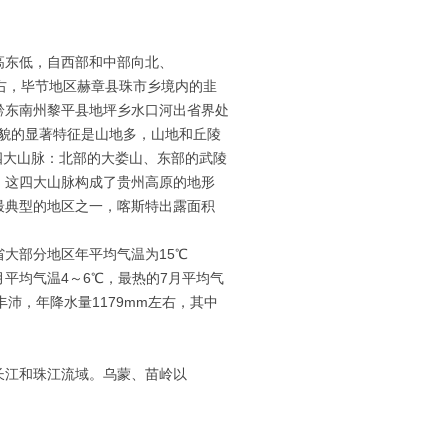
高东低，自西部和中部向北、
左右，毕节地区赫章县珠市乡境内的韭
；黔东南州黎平县地坪乡水口河出省界处
州地貌的显著特征是山地多，山地和丘陵
着四大山脉：北部的大娄山、东部的武陵
，这四大山脉构成了贵州高原的地形
最典型的地区之一，喀斯特出露面积
大部分地区年平均气温为15℃
1月平均气温4～6℃，最热的7月平均气
丰沛，年降水量1179mm左右，其中
长江和珠江流域。乌蒙、苗岭以