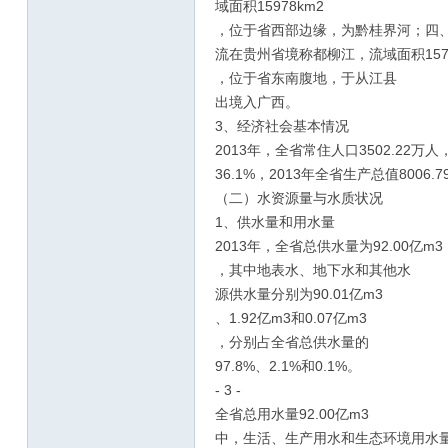
域面积15978km2
，位于省西部边缘，为黔桂界河；四
流在贵州省境称都柳江，流域面积1577
，位于省东南腹地，于从江县
出境入广西。
3、经济社会基本情况
2013年，全省常住人口3502.22
36.1%，2013年全省生产总值8006.
（二）水资源量与水质状况
1、供水量和用水量
2013年，全省总供水量为92.00亿m3
，其中地表水、地下水和其他水
源供水量分别为90.01亿m3
、1.92亿m3和0.07亿m3
，分别占全省总供水量的
97.8%、2.1%和0.1%。
- 3 -
全省总用水量92.00亿m3
中，生活、生产用水和生态环境用水