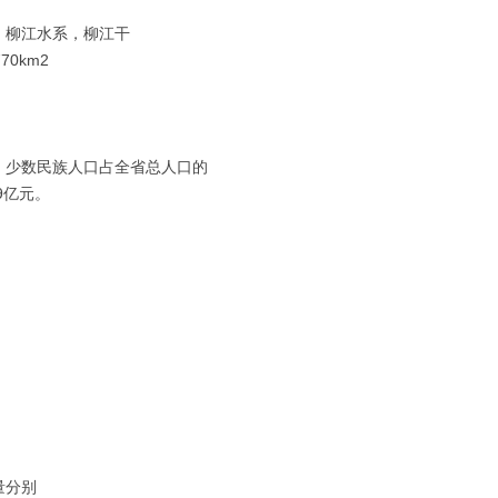
、柳江水系，柳江干
0km2
万人，少数民族人口占全省总人口的
79亿元。
量分别