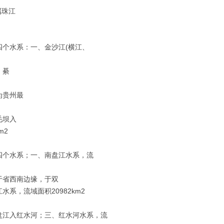
属珠江
个水系：一、金沙江(横江、
、綦
为贵州最
毛坝入
m2
四个水系；一、南盘江水系，流
于省西南边缘，于双
系，流域面积20982km2
盘江入红水河；三、红水河水系，流