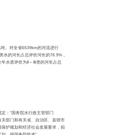
和
亿吨。对全省6539km的河流进行
水的河长占总评价河长的76.9%，
全年水质评价为Ⅱ～Ⅲ类的河长占总
定：“国务院水行政主管部门
有关部门和有关省、自治区、直辖市
源保护规划和经济社会发展要求，拟
划，报国务院批准”。