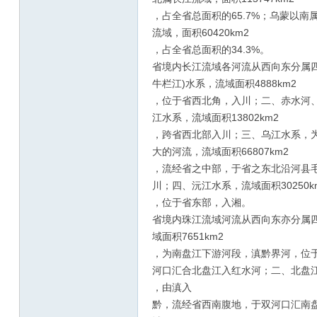
，占全省总面积的65.7%；乌蒙以南
流域，面积60420km2
，占全省总面积的34.3%。
省境内长江流域各河流从西向东分属四
牛栏江)水系，流域面积4888km2
，位于省西北角，入川；二、赤水河
江水系，流域面积13802km2
，跨省西北部入川；三、乌江水系，
大的河流，流域面积66807km2
，流经省之中部，于省之东北沿河县
川；四、沅江水系，流域面积30250k
，位于省东部，入湘。
省境内珠江流域河流从西向东亦分属
域面积7651km2
，为南盘江下游河段，滇黔界河，位
河口汇合北盘江入红水河；二、北盘江水
，由滇入
黔，流经省西南腹地，于双河口汇南