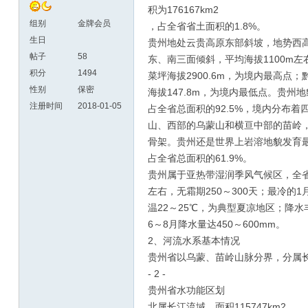
积为176167km2
组别
金牌会员
，占全省省土面积的1.8%。
生日
贵州地处云贵高原东部斜坡，地势西
帖子
58
东、南三面倾斜，平均海拔1100m
积分
1494
菜坪海拔2900.6m，为境内最高点
性别
保密
海拔147.8m，为境内最低点。贵
注册时间
2018-01-05
占全省总面积的92.5%，境内分布
山、西部的乌蒙山和横亘中部的苗岭
骨架。贵州还是世界上岩溶地貌发育
占全省总面积的61.9%。
贵州属于亚热带湿润季风气候区，全省
左右，无霜期250～300天；最冷的
温22～25℃，为典型夏凉地区；降水
6～8月降水量达450～600mm。
2、河流水系基本情况
贵州省以乌蒙、苗岭山脉分界，分属
- 2 -
贵州省水功能区划
北属长江流域，面积115747km2