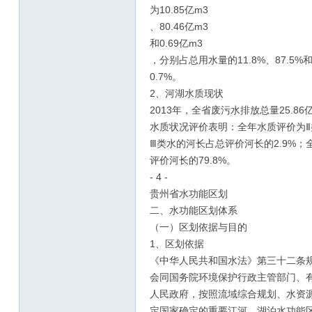
为10.85亿m3
、80.46亿m3
和0.69亿m3
，分别占总用水量的11.8%、87.5%
0.7%。
2、河湖水质现状
2013年，全省废污水排放总量25.86
水质状况评价表明：全年水质评价为Ⅱ类
Ⅲ类水的河长占总评价河长的2.9%；
评价河长的79.8%。
- 4 -
贵州省水功能区划
二、水功能区划体系
（一）区划依据与目的
1、区划依据
《中华人民共和国水法》第三十二条规
会同国务院环境保护行政主管部门、
人民政府，按照流域综合规划、水资
定国家确定的重要江河、湖泊水功能区