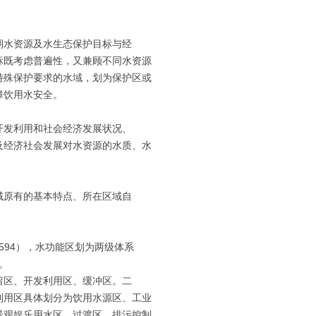
期水资源及水生态保护目标与经
标既考虑普遍性，又兼顾不同水资源
特殊保护要求的水域，划为保护区或
障饮用水安全。
开发利用和社会经济发展状况、
及经济社会发展对水资源的水质、水
域原有的基本特点、所在区域自
。
0594），水功能区划为两级体系
。
留区、开发利用区、缓冲区。二
利用区具体划分为饮用水源区、工业
景观娱乐用水区、过渡区、排污控制