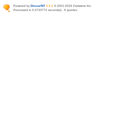
Powered by
Discuz!NT
3.5.2
© 2001-2026
Comsenz Inc
.
Processed in 0.0733772 second(s) , 6 queries.