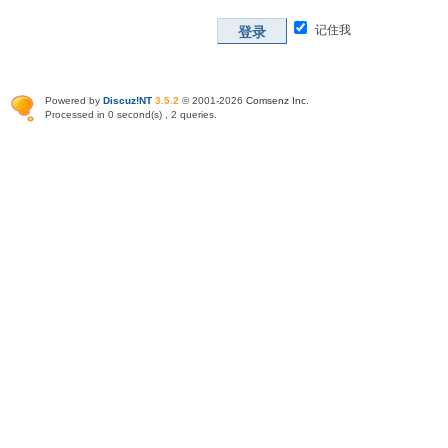
记住我
登录
Powered by
Discuz!NT
3.5.2
© 2001-2026
Comsenz Inc
.
Processed in 0 second(s) , 2 queries.